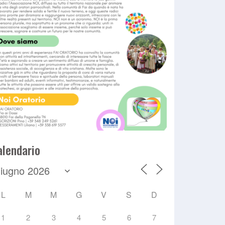
alendario
L
M
M
G
V
S
D
1
2
3
4
5
6
7