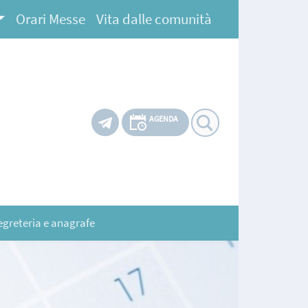
Orari Messe
Vita dalle comunità
AGENDA
egreteria e anagrafe