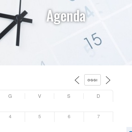
Agenda
OGGI
G
V
S
D
4
5
6
7