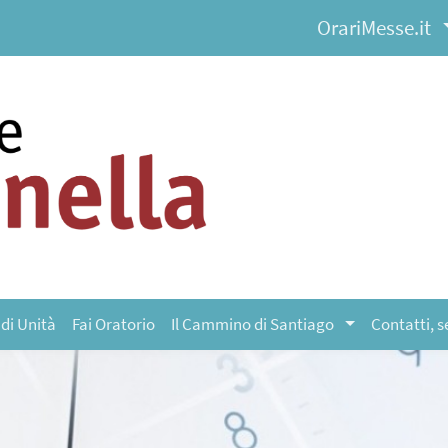
OrariMesse.it
 di Unità
Fai Oratorio
Il Cammino di Santiago
Contatti, s