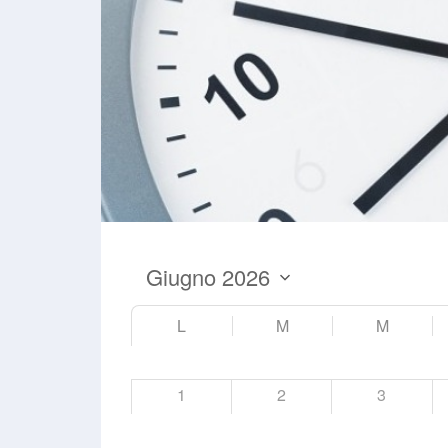
L
M
M
1
2
3