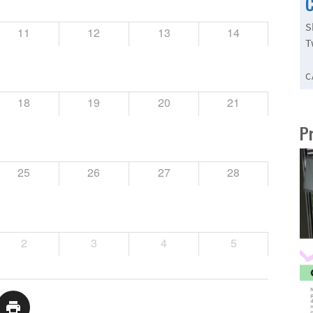
C
S
11
12
13
14
T
C
18
19
20
21
P
25
26
27
28
2
3
4
5