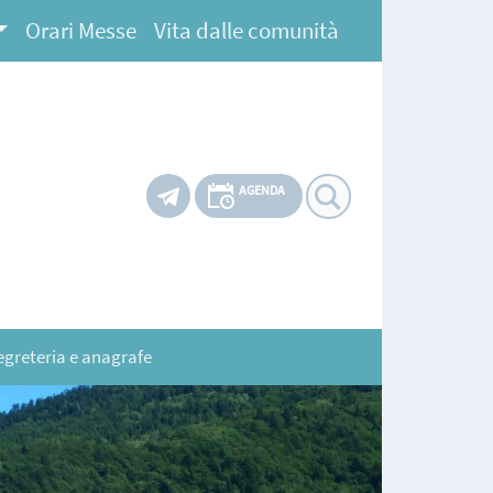
Orari Messe
Vita dalle comunità
AGENDA
egreteria e anagrafe