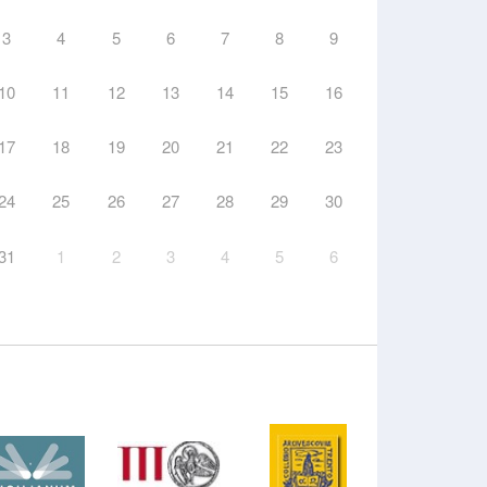
3
4
5
6
7
8
9
10
11
12
13
14
15
16
17
18
19
20
21
22
23
24
25
26
27
28
29
30
31
1
2
3
4
5
6