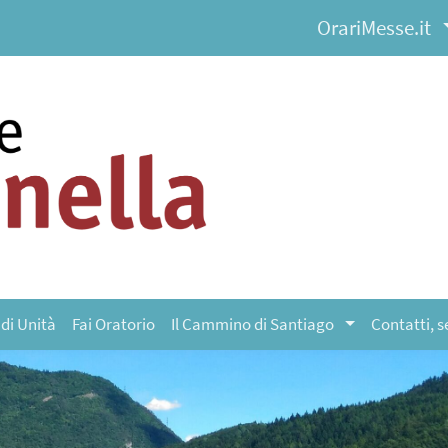
OrariMesse.it
 di Unità
Fai Oratorio
Il Cammino di Santiago
Contatti, s