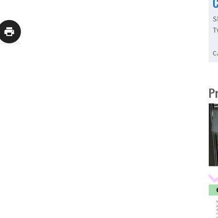
C
S
T
C
P