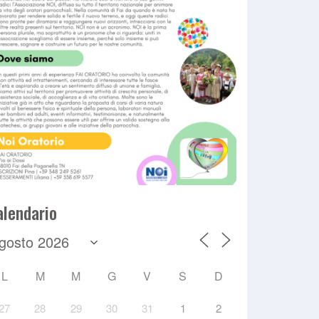
alendario
L
M
M
G
V
S
D
27
28
29
30
31
1
2